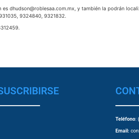
n es dhudson@roblesaa.com.mx, y también la podrán localiz
9) 931035, 9324840, 9321832.
93312459.
SUSCRIBIRSE
CON
Teléfono
:
Email:
con