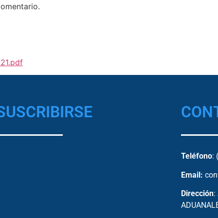
comentario.
21.pdf
SUSCRIBIRSE
CON
Teléfono
:
Email:
con
Dirección
:
ADUANALES