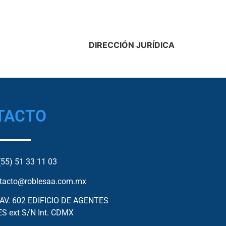
DIRECCIÓN JURÍDICA
TACTO
 (55) 51 33 11 03
tacto@roblesaa.com.mx
 AV. 602 EDIFICIO DE AGENTES
 ext S/N Int. CDMX